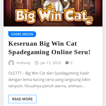
GAME MESIN
Keseruan Big Win Cat
Spadegaming Online Seru!
Anthony
Jan 13, 2026
0
OLE777 – Big Win Cat dari Spadegaming hadir
dengan tema kucing ceria yang langsung bikin
senyum. Visualnya penuh warna, animasi…
READ MORE