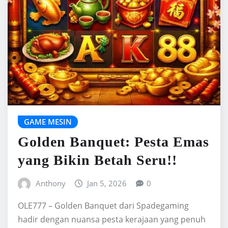
GAME MESIN
Golden Banquet: Pesta Emas
yang Bikin Betah Seru!!
Anthony
Jan 5, 2026
0
OLE777 – Golden Banquet dari Spadegaming
hadir dengan nuansa pesta kerajaan yang penuh