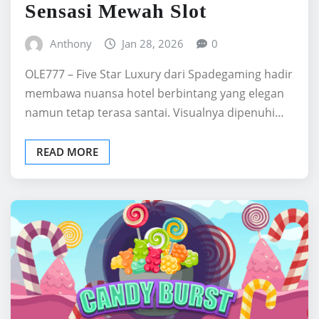
Sensasi Mewah Slot
Anthony
Jan 28, 2026
0
OLE777 – Five Star Luxury dari Spadegaming hadir
membawa nuansa hotel berbintang yang elegan
namun tetap terasa santai. Visualnya dipenuhi…
READ MORE