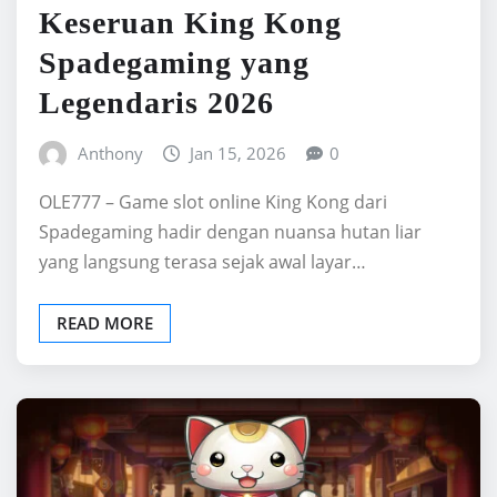
Keseruan King Kong
Spadegaming yang
Legendaris 2026
Anthony
Jan 15, 2026
0
OLE777 – Game slot online King Kong dari
Spadegaming hadir dengan nuansa hutan liar
yang langsung terasa sejak awal layar…
READ MORE