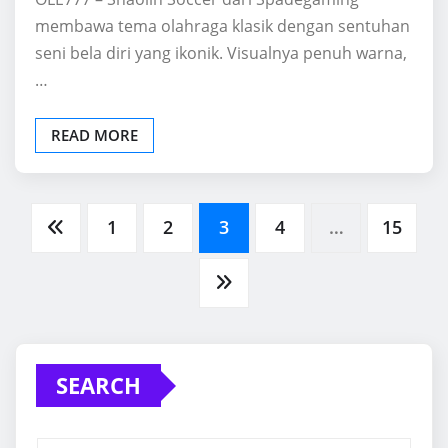
membawa tema olahraga klasik dengan sentuhan
seni bela diri yang ikonik. Visualnya penuh warna,
…
READ MORE
Posts
1
2
3
4
…
15
pagination
SEARCH