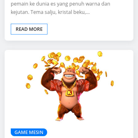
pemain ke dunia es yang penuh warna dan
kejutan. Tema salju, kristal beku,…
READ MORE
GAME MESIN