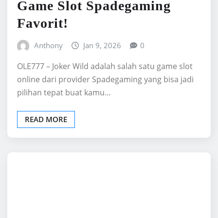
Game Slot Spadegaming
Favorit!
Anthony
Jan 9, 2026
0
OLE777 – Joker Wild adalah salah satu game slot
online dari provider Spadegaming yang bisa jadi
pilihan tepat buat kamu…
READ MORE