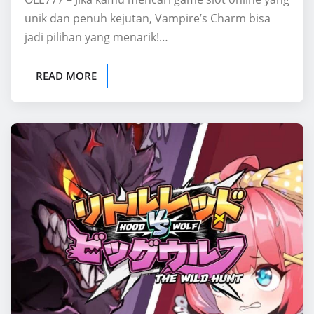
unik dan penuh kejutan, Vampire’s Charm bisa
jadi pilihan yang menarik!…
READ MORE