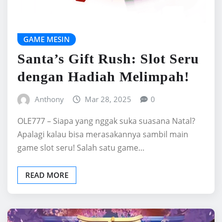
GAME MESIN
Santa’s Gift Rush: Slot Seru
dengan Hadiah Melimpah!
Anthony
Mar 28, 2025
0
OLE777 – Siapa yang nggak suka suasana Natal?
Apalagi kalau bisa merasakannya sambil main
game slot seru! Salah satu game…
READ MORE