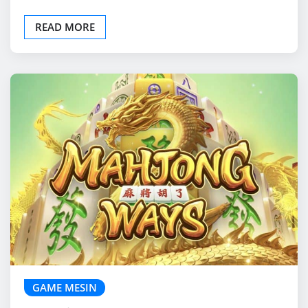
READ MORE
GAME MESIN