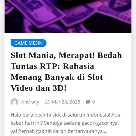
GAME MESIN
Slot Mania, Merapat! Bedah
Tuntas RTP: Rahasia
Menang Banyak di Slot
Video dan 3D!
Anthony
Mar 26, 2025
0
Halo para pecinta slot di seluruh Indonesia! Apa
kabar hari ini? Semoga sedang gacor-gacornya,
ya! Pernah gak sih kalian bertanya-tanya,…